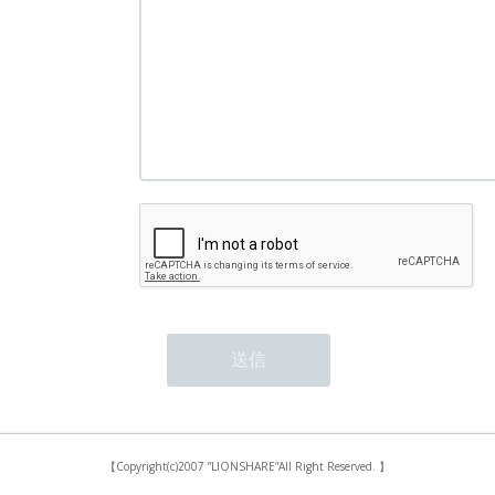
【Copyright(c)2007 ”LIONSHARE”All Right Reserved. 】